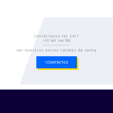
g
e
*
contáctanos las 24/7
+51 941 144 783
ver nuestros únicos canales de venta
CONTÁCTOS