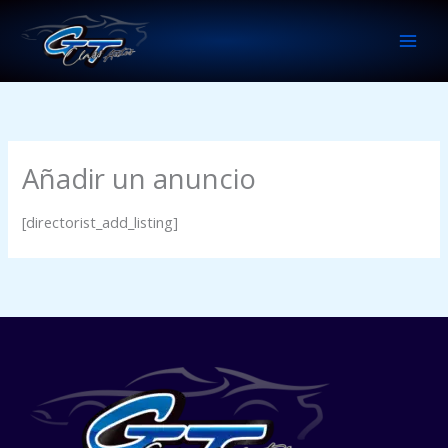
Ir
al
contenido
Añadir un anuncio
[directorist_add_listing]