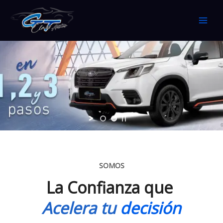
Ir
al
contenido
SOMOS
La Confianza que
Acelera tu
decisión