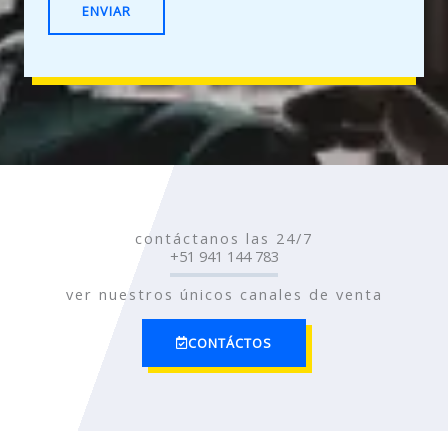
*
ENVIAR
s
s
a
g
e
*
contáctanos las 24/7
+51 941 144 783
ver nuestros únicos canales de venta
CONTÁCTOS