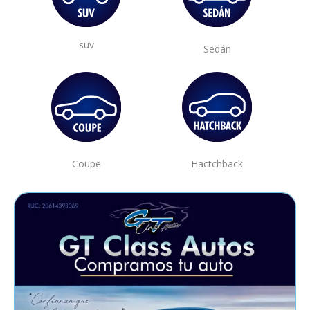
suv
Sedán
Coupe
Hactchback